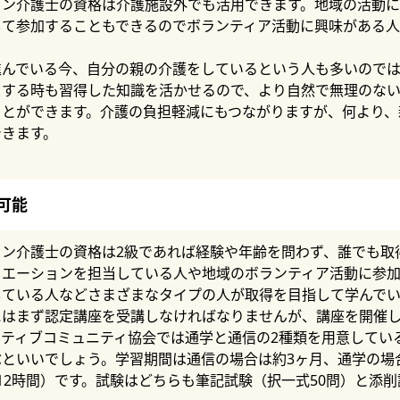
ョン介護士の資格は介護施設外でも活用できます。地域の活動
して参加することもできるのでボランティア活動に興味がある
進んでいる今、自分の親の介護をしているという人も多いので
をする時も習得した知識を活かせるので、より自然で無理のな
ことができます。介護の負担軽減にもつながりますが、何より、
できます。
可能
ョン介護士の資格は2級であれば経験や年齢を問わず、誰でも取
リエーションを担当している人や地域のボランティア活動に参
している人などさまざまなタイプの人が取得を目指して学んでい
にはまず認定講座を受講しなければなりませんが、講座を開催
クティブコミュニティ協会では通学と通信の2種類を用意してい
といいでしょう。学習期間は通信の場合は約3ヶ月、通学の場
12時間）です。試験はどちらも筆記試験（択一式50問）と添削