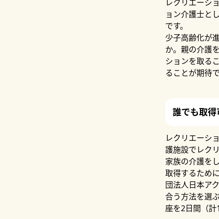
レクリエーシ
ョン介護士と
です。
少子高齢化が
か。親の介護
ションを取る
ることが期待
誰でも取得
レクリエーシ
護施設でレク
家族の介護を
取得するため
団法人日本ア
合う方法を選ぶ
座を2日間（計