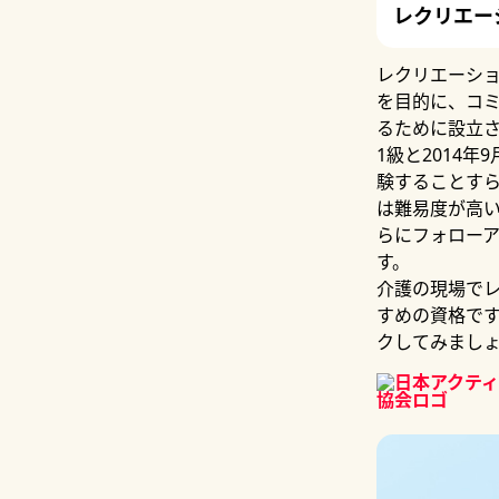
レクリエー
レクリエーシ
を目的に、コ
るために設立
1級と2014
験することすら
は難易度が高い
らにフォロー
す。
介護の現場で
すめの資格で
クしてみまし