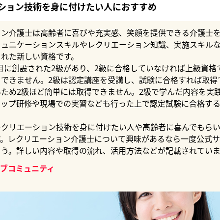
ション技術を身に付けたい人におすすめ
ョン介護士は高齢者に喜びや充実感、笑顔を提供できる介護士
ミュニケーションスキルやレクリエーション知識、実施スキル
された新しい資格です。
年9月に創設された2級があり、2級に合格していなければ上級資格
できません。2級は認定講座を受講し、試験に合格すれば取得
ため2級ほど簡単には取得できません。2級で学んだ内容を実
アップ研修や現場での実習なども行った上で認定試験に合格す
レクリエーション技術を身に付けたい人や高齢者に喜んでもら
す。レクリエーション介護士について興味があるなら一度公式
ょう。詳しい内容や取得の流れ、活用方法などが記載されていま