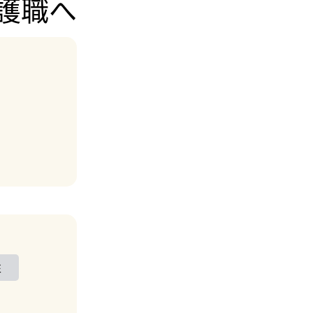
護職へ
性